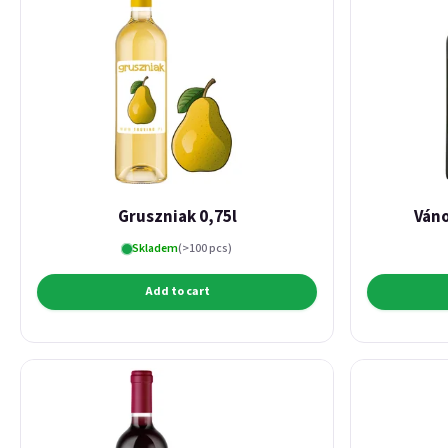
Gruszniak 0,75l
Váno
Skladem
(>100 pcs)
Add to cart