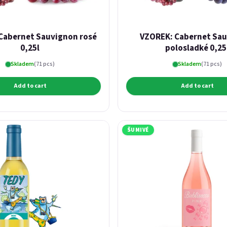
Cabernet Sauvignon rosé
VZOREK: Cabernet Sa
0,25l
polosladké 0,25
Skladem
(71 pcs)
Skladem
(71 pcs)
Add to cart
Add to cart
ŠUMIVÉ