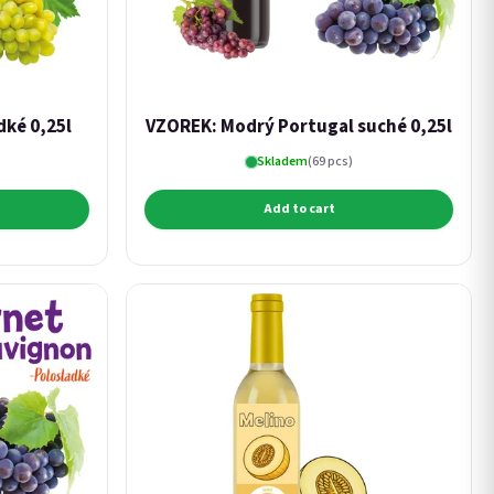
dké 0,25l
VZOREK: Modrý Portugal suché 0,25l
Skladem
(69 pcs)
Add to cart