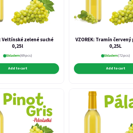
 Veltínské zelené suché
VZOREK: Tramín červený
0,25l
0,25L
Skladem
(69 pcs)
Skladem
(72 pcs)
Add to cart
Add to cart