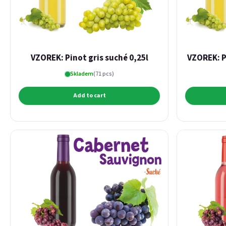
VZOREK: Pinot gris suché 0,25l
VZOREK: P
Skladem
(71 pcs)
Add to cart