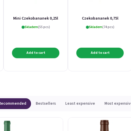
Mini Czekobananek 0,25l
Czekobananek 0,75l
Skladem
(55 pcs)
Skladem
(74 pcs)
Add to cart
Add to cart
Recommended
Bestsellers
Least expensive
Most expensiv