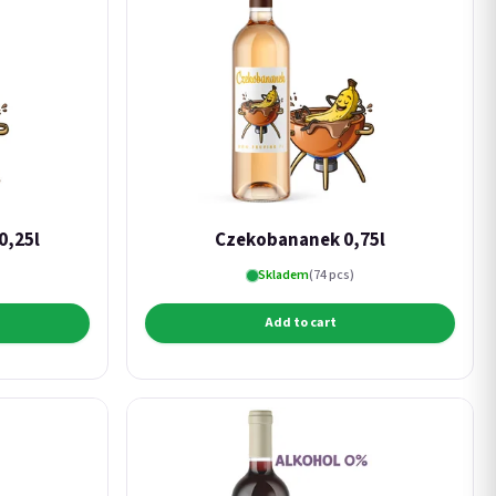
0,25l
Czekobananek 0,75l
Skladem
(74 pcs)
Add to cart