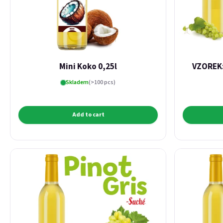
Mini Koko 0,25l
VZOREK:
Skladem
(>100 pcs)
Add to cart