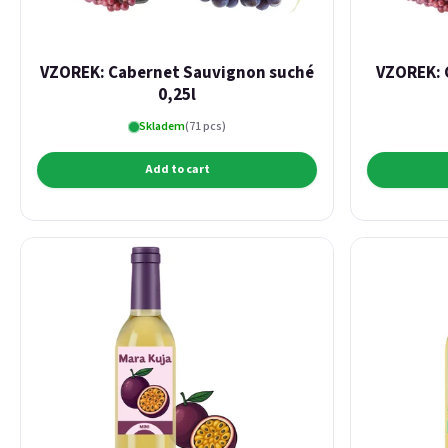
VZOREK: Cabernet Sauvignon suché
VZOREK: 
0,25l
Skladem
(71 pcs)
Add to cart