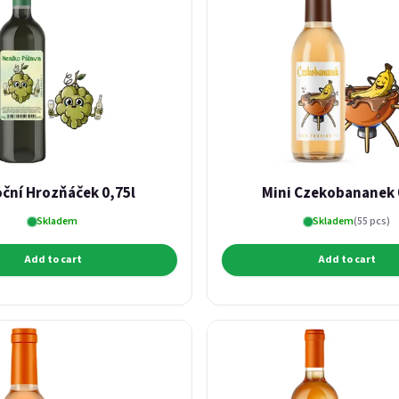
ční Hrozňáček 0,75l
Mini Czekobananek 
Skladem
Skladem
(55 pcs)
Add to cart
Add to cart