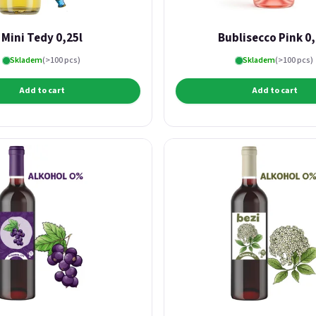
Mini Tedy 0,25l
Bublisecco Pink 0,
Skladem
(>100 pcs)
Skladem
(>100 pcs)
Add to cart
Add to cart