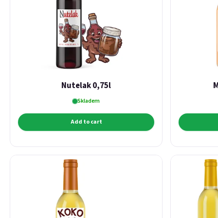
Nutelak 0,75l
M
Skladem
Add to cart