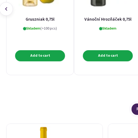
Gruszniak 0,75l
Vánoční Hrozňáček 0,75l
Skladem
(>100 pcs)
Skladem
Add to cart
Add to cart
List of products
Product sorting