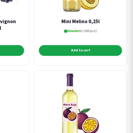
uvignon
Mini Melino 0,25l
l
Skladem
(>100 pcs)
Add to cart