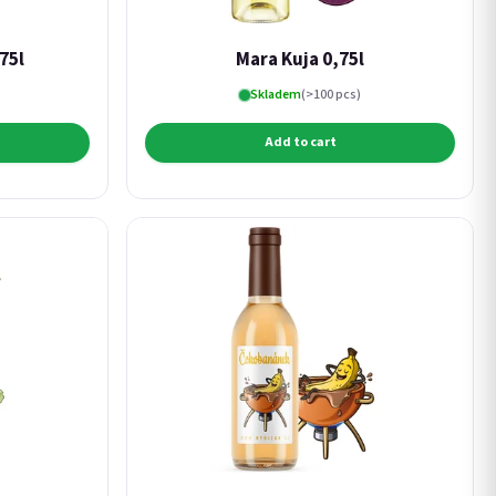
75l
Mara Kuja 0,75l
Skladem
(>100 pcs)
Add to cart