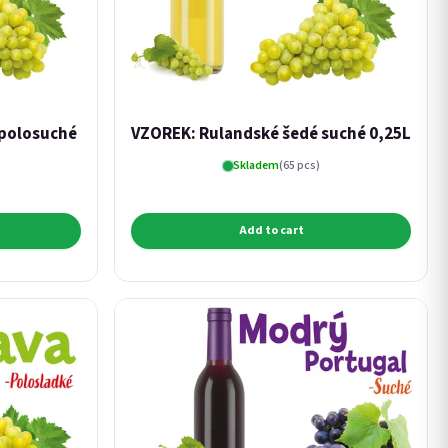
 polosuché
VZOREK: Rulandské šedé suché 0,25L
Skladem
(65 pcs)
Add to cart