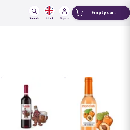
Empty cart
Shopping car
Search
GB · €
Sign in