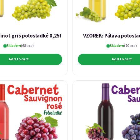
inot gris polosladké 0,25l
VZOREK: Pálava polosla
Skladem
(68 pcs)
Skladem
(70 pcs)
Add to cart
Add to cart