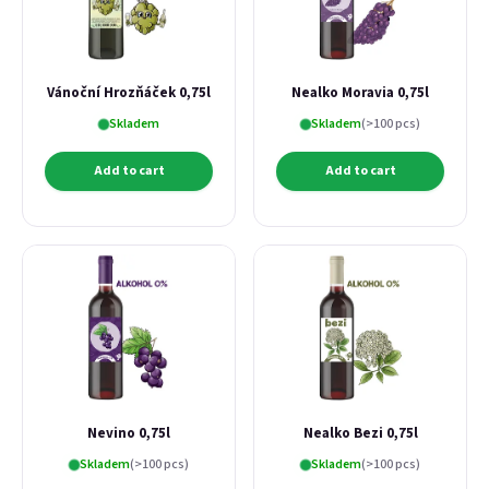
Password
Vánoční Hrozňáček 0,75l
Nealko Moravia 0,75l
Skladem
Skladem
(>100 pcs)
Login
Add to cart
Add to cart
New registration
Forgotten password
Nevino 0,75l
Nealko Bezi 0,75l
Skladem
(>100 pcs)
Skladem
(>100 pcs)