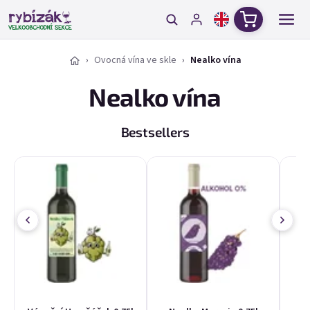
Skip to content
Shopping c
Ovocná vína ve skle
Nealko vína
Nealko vína
Bestsellers