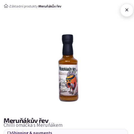
Skip to content
›
Základní produkty
›
Meruňákův řev
×
Shopping c
Základní produkty
Základní produkty
Bestsellers
Meruňákův řev
Chilli omáčka s Meruňákem
Shipping & payments