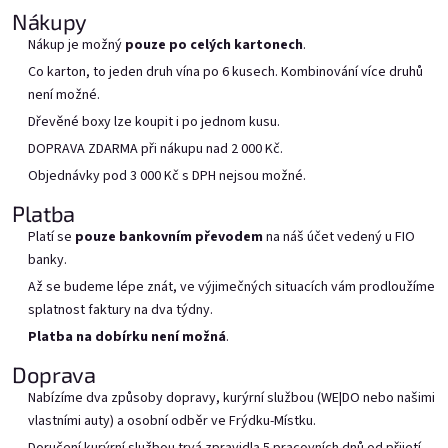
Nákupy
Nákup je možný
pouze po celých kartonech
.
Co karton, to jeden druh vína po 6 kusech. Kombinování více druhů
není možné.
Dřevěné boxy lze koupit i po jednom kusu.
Provence v bag in boxu 5l
Červený Rybízák v bag in
boxu 5l
DOPRAVA ZDARMA při nákupu nad 2 000 Kč.
Skladem
(1 pcs)
Objednávky pod 3 000 Kč s DPH nejsou možné.
Skladem
(1 pcs)
Platba
Add to cart
Add to cart
Platí se
pouze bankovním převodem
na náš účet vedený u FIO
banky.
Až se budeme lépe znát, ve výjimečných situacích vám prodloužíme
splatnost faktury na dva týdny.
Platba na dobírku není možná
.
Doprava
Nabízíme dva způsoby dopravy, kurýrní službou (WE|DO nebo našimi
vlastními auty) a osobní odběr ve Frýdku-Místku.