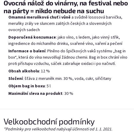
Provence v bag in boxu
Červený Rybízák v bag
B
Ovocná nálož do vinárny, na festival nebo
5l
in boxu 5l
na párty = nikdo nebude na suchu
Skladem
(1 pcs)
Skladem
(1 pcs)
Omamná meruňková chuť i vůně
a svůdně lososová barvička,
m
eruňky zrály ve sluncem zalitých českých a slovenských
ovocných sadech
Doporučená konzumace
: jako víno, s ledem, jako vinný střik,
ingredience do míchaného drinku, svařené víno, vaření a pečení
Add to cart
Add to cart
Informace o balení
: Plněno
do špičkových vaků systému „bag in
box“, která do vína neuvolňují žádnou chemii.
B
ag in box chrání víno
proti přístupu vzduchu,
sáček zabraňuje oxidaci i po načnutí.
Obsah alkoholu
: 12 %
Složení
: šťáva z meruněk min. 30 %, voda, cukr, siřičitany
Objem bag in boxu
: 5 l
List of products
Product sorting
Maximální sleva na produkt
: 30 %
Recommended
Bestsellers
Least expensive
Most expensive
Velkoobchodní podmínky
*Podmínky pro velkoobchod nabývají účinnosti od 1. 1. 2021.