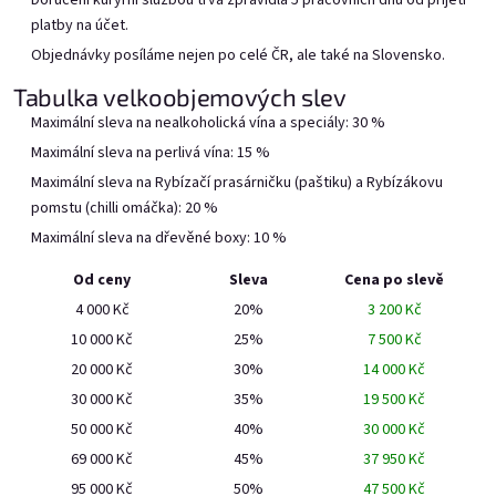
Doručení kurýrní službou trvá zpravidla 5 pracovních dnů od přijetí
Bílý Rybízák v BB 5l
Meruňák v bag in boxu 5l
platby na účet.
Naskladníme 21.3.
Objednávky posíláme nejen po celé ČR, ale také na Slovensko.
In stock on September
23rd.
Tabulka velkoobjemových slev
Maximální sleva na nealkoholická vína a speciály: 30 %
Add to cart
Add to cart
Maximální sleva na perlivá vína: 15 %
Maximální sleva na Rybízačí prasárničku (paštiku) a Rybízákovu
pomstu (chilli omáčka): 20 %
Maximální sleva na dřevěné boxy: 10 %
Od ceny
Sleva
Cena po slevě
4 000 Kč
20%
3 200 Kč
10 000 Kč
25%
7 500 Kč
20 000 Kč
30%
14 000 Kč
Grepička v bag in boxu 5l
Růžovka v bag in boxu 5l
30 000 Kč
35%
19 500 Kč
50 000 Kč
40%
30 000 Kč
Vyrobíme, doručíme do 7
Vyrobíme, doručíme do 7
prac. dnů
prac. dnů
69 000 Kč
45%
37 950 Kč
95 000 Kč
50%
47 500 Kč