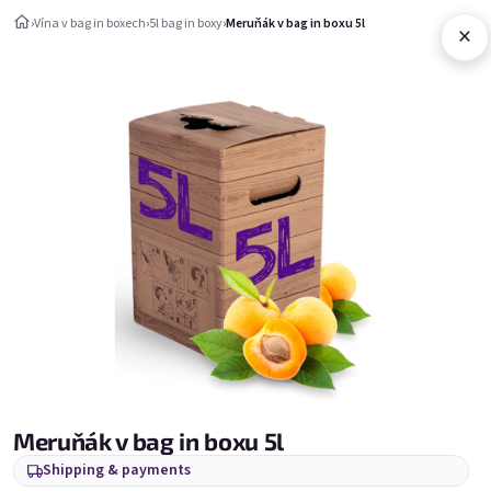
Skip to content
›
Vína v bag in boxech
›
5l bag in boxy
›
Meruňák v bag in boxu 5l
×
Shopping c
Vína v bag in boxech
5l bag in boxy
5l bag in boxy
Bestsellers
Meruňák v bag in boxu 5l
Shipping & payments