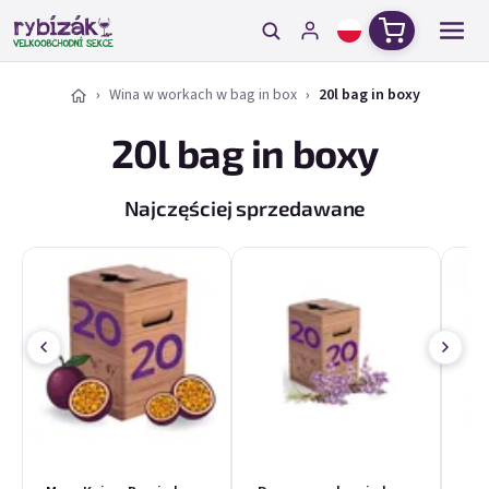
Przejść do treści
Koszyk
Wina w workach w bag in box
20l bag in boxy
20l bag in boxy
Najczęściej sprzedawane