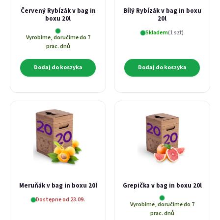
Červený Rybízák v bag in
Bílý Rybízák v bag in boxu
boxu 20l
20l
Skladem
(1 szt)
Vyrobíme, doručíme do 7
prac. dnů
Dodaj do koszyka
Dodaj do koszyka
Meruňák v bag in boxu 20l
Grepička v bag in boxu 20l
Dostępne od 23.09.
Vyrobíme, doručíme do 7
prac. dnů