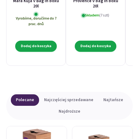
Mara Kuja v Bag in boxu
Provence v bag in boxu
Če
20l
20l
Skladem
(7 szt)
Vyrobíme, doručíme do 7
Vy
prac. dnů
Dodaj do koszyka
Dodaj do koszyka
Lista produktów
Sortowanie produktów
Polecane
Najczęściej sprzedawane
Najtańsze
Najdroższe