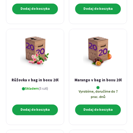
Dodaj do koszyka
Dodaj do koszyka
E-mail
Hasło
Růžovka v bag in boxu 20l
Marango v bag in boxu 20l
Skladem
(5 szt)
Vyrobíme, doručíme do 7
Zaloguj się
prac. dnů
Zarejestruj się
Nie pamiętam hasła
Dodaj do koszyka
Dodaj do koszyka