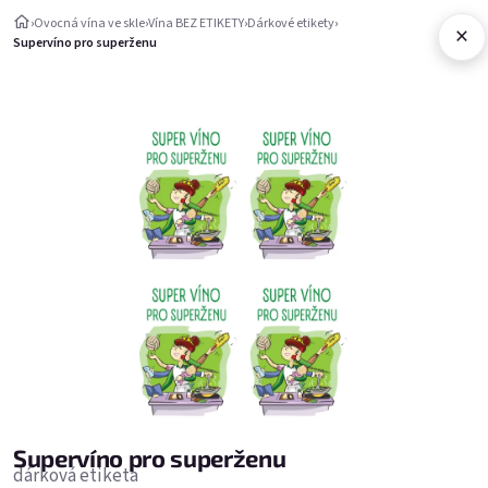
Skip to content
›
Ovocná vína ve skle
›
Vína BEZ ETIKETY
›
Dárkové etikety
›
×
Shopping c
Supervíno pro superženu
Ovocná vína ve skle
Vína BEZ ETIKETY
Dárkové etikety
Dárkové etikety
Bestsellers
Supervíno pro superženu
dárková etiketa