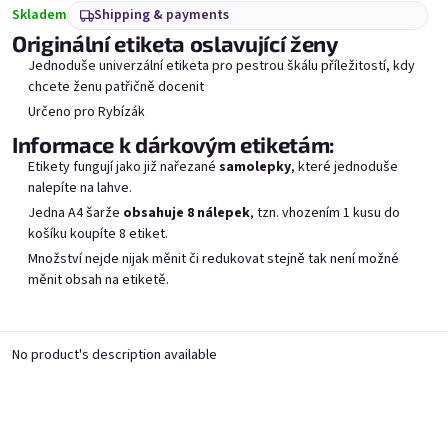
Pro nejlepšího chlapa ve
Výchova tě stála nervy.
Gen
Skladem
Shipping & payments
vesmíru
Tohle je odškodné!
Originální etiketa oslavující ženy
Skladem
Skladem
Jednoduše univerzální etiketa pro pestrou škálu příležitostí, kdy
chcete ženu patřičně docenit
Určeno pro Rybízák
Add to cart
Add to cart
Informace k dárkovým etiketám:
Etikety fungují jako již nařezané
samolepky
, které jednoduše
nalepíte na lahve.
Jedna A4 šarže
obsahuje 8 nálepek
, tzn. vhozením 1 kusu do
košíku koupíte 8 etiket.
Množství nejde nijak měnit či redukovat stejně tak není možné
měnit obsah na etiketě.
List of products
Product sorting
Recommended
Bestsellers
Least expensive
Most expensive
No product's description available