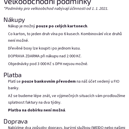
Velkoobchodní podmínky
*Podmínky pro velkoobchod nabývají účinnosti od 1. 1. 2021.
Nákupy
Nákup je možný
pouze po celých kartonech
.
Co karton, to jeden druh vína po 6 kusech. Kombinování více druhů
Mara Kuja v Bag in boxu 20l
Provence v bag in boxu 20l
není možné.
Skladem
(7 pcs)
Dřevěné boxy lze koupit i po jednom kusu.
Vyrobíme, doručíme do 7
prac. dnů
DOPRAVA ZDARMA při nákupu nad 2 000 Kč.
Objednávky pod 3 000 Kč s DPH nejsou možné.
Add to cart
Add to cart
Platba
Platí se
pouze bankovním převodem
na náš účet vedený u FIO
banky.
Až se budeme lépe znát, ve výjimečných situacích vám prodloužíme
splatnost faktury na dva týdny.
Platba na dobírku není možná
.
Doprava
Nabízíme dva způsoby dopravy, kurýrní službou (WE|DO nebo našimi