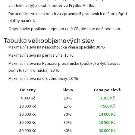
vlastními auty) a osobní odběr ve Frýdku-Místku.
Červený Rybízák v bag in
Bílý Rybízák v bag in boxu
boxu 20l
20l
Doručení kurýrní službou trvá zpravidla 5 pracovních dnů od přijetí
Skladem
(1 pcs)
platby na účet.
Vyrobíme, doručíme do 7
Objednávky posíláme nejen po celé ČR, ale také na Slovensko.
prac. dnů
Tabulka velkoobjemových slev
Add to cart
Add to cart
Maximální sleva na nealkoholická vína a speciály: 30 %
Maximální sleva na perlivá vína: 15 %
Maximální sleva na Rybízačí prasárničku (paštiku) a Rybízákovu
pomstu (chilli omáčka): 20 %
Maximální sleva na dřevěné boxy: 10 %
Od ceny
Sleva
Cena po slevě
4 000 Kč
20%
3 200 Kč
10 000 Kč
25%
7 500 Kč
Meruňák v bag in boxu 20l
Grepička v bag in boxu 20l
20 000 Kč
30%
14 000 Kč
30 000 Kč
35%
19 500 Kč
In stock on September
Vyrobíme, doručíme do 7
50 000 Kč
40%
30 000 Kč
23rd.
prac. dnů