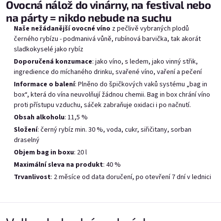
Mara Kuja v Bag in boxu
Provence v bag in boxu
Če
Ovocná nálož do vinárny, na festival nebo
20l
20l
na párty = nikdo nebude na suchu
Skladem
(7 pcs)
Naše nežádanější ovocné víno
z pečlivě vybraných plodů
Vyrobíme, doručíme do 7
Vy
prac. dnů
černého rybízu - podmanivá vůně, rubínová barvička, tak akorát
sladkokyselé jako rybíz
Doporučená konzumace
: jako víno, s ledem, jako vinný střik,
ingredience do míchaného drinku, svařené víno, vaření a pečení
Add to cart
Add to cart
Informace o balení
: Plněno
do špičkových vaků systému „bag in
box“, která do vína neuvolňují žádnou chemii.
B
ag in box chrání víno
proti přístupu vzduchu,
sáček zabraňuje oxidaci i po načnutí.
Obsah alkoholu
: 11,5 %
Složení
: černý rybíz min. 30 %, voda, cukr, siřičitany, sorban
draselný
List of products
Product sorting
Objem bag in boxu
: 20 l
Recommended
Bestsellers
Least expensive
Maximální sleva na produkt
: 40 %
Most expensive
Trvanlivost
: 2 měsíce od data doručení, po otevření 7 dní v lednici