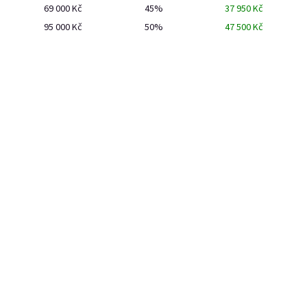
69 000 Kč
45%
37 950 Kč
Add to cart
Add to cart
95 000 Kč
50%
47 500 Kč
E-mail
Password
Růžovka v bag in boxu 20l
Marango v bag in boxu 20l
Skladem
(5 pcs)
Vyrobíme, doručíme do 7
Login
prac. dnů
New registration
Forgotten password
Add to cart
Add to cart