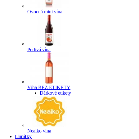
Ovocná mini vína
Perlivá vína
Vína BEZ ETIKETY
Dárkové etikety
Nealko vína
Limitky