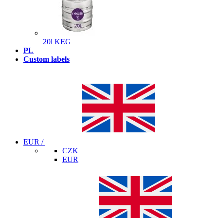
20l KEG
PL
Custom labels
EUR /
CZK
EUR