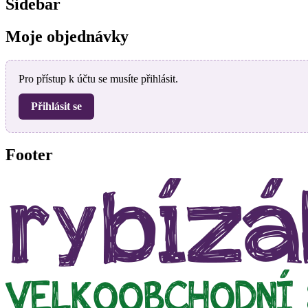
Sidebar
Moje objednávky
Pro přístup k účtu se musíte přihlásit.
Přihlásit se
Footer