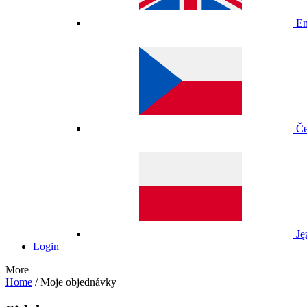
En
Če
Ję
Login
More
Home
/
Moje objednávky