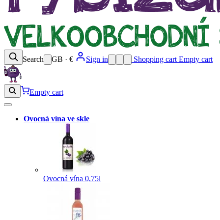
Search
GB · €
Sign in
Shopping cart
Empty cart
Empty cart
Ovocná vína ve skle
Ovocná vína 0,75l