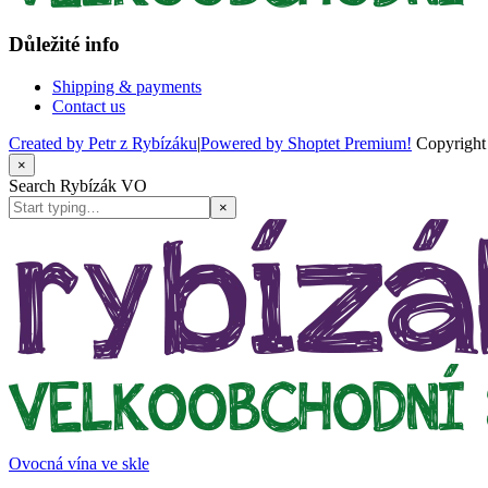
Důležité info
Shipping & payments
Contact us
Created by Petr z Rybízáku
|
Powered by Shoptet Premium!
Copyrigh
×
Search Rybízák VO
×
Ovocná vína ve skle