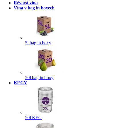
Révová vína
Vína v bag in boxech
5l bag in boxy
20l bag in boxy
KEGY
50l KEG