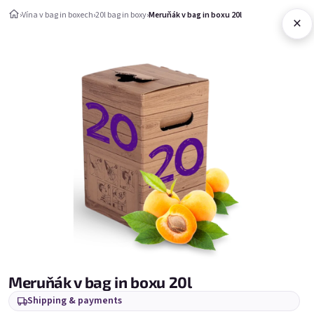
Skip to content
›
Vína v bag in boxech
›
20l bag in boxy
›
Meruňák v bag in boxu 20l
×
Shopping c
Vína v bag in boxech
20l bag in boxy
20l bag in boxy
Bestsellers
Meruňák v bag in boxu 20l
Shipping & payments