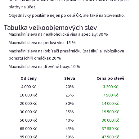
Doručení kurýrní službou trvá zpravidla 5 pracovních dnů od přijetí
platby na účet.
Červený Rybízák v bag in
Bílý Rybízák v bag in boxu
boxu 20l
20l
Objednávky posíláme nejen po celé ČR, ale také na Slovensko.
Skladem
(1 pcs)
Vyrobíme, doručíme do 7
Tabulka velkoobjemových slev
prac. dnů
Maximální sleva na nealkoholická vína a speciály: 30 %
Maximální sleva na perlivá vína: 15 %
Add to cart
Add to cart
Maximální sleva na Rybízačí prasárničku (paštiku) a Rybízákovu
pomstu (chilli omáčka): 20 %
Maximální sleva na dřevěné boxy: 10 %
Od ceny
Sleva
Cena po slevě
4 000 Kč
20%
3 200 Kč
10 000 Kč
25%
7 500 Kč
20 000 Kč
30%
14 000 Kč
30 000 Kč
35%
19 500 Kč
Meruňák v bag in boxu 20l
Grepička v bag in boxu 20l
50 000 Kč
40%
30 000 Kč
69 000 Kč
45%
37 950 Kč
In stock on September
Vyrobíme, doručíme do 7
23rd.
prac. dnů
95 000 Kč
50%
47 500 Kč