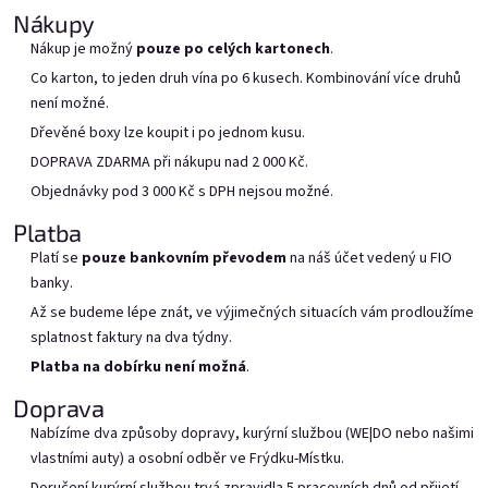
Nákupy
Nákup je možný
pouze po celých kartonech
.
Co karton, to jeden druh vína po 6 kusech. Kombinování více druhů
není možné.
Dřevěné boxy lze koupit i po jednom kusu.
Mara Kuja v Bag in boxu 20l
Provence v bag in boxu 20l
DOPRAVA ZDARMA při nákupu nad 2 000 Kč.
Skladem
(7 pcs)
Vyrobíme, doručíme do 7
Objednávky pod 3 000 Kč s DPH nejsou možné.
prac. dnů
Platba
Add to cart
Add to cart
Platí se
pouze bankovním převodem
na náš účet vedený u FIO
banky.
Až se budeme lépe znát, ve výjimečných situacích vám prodloužíme
splatnost faktury na dva týdny.
Platba na dobírku není možná
.
Doprava
Nabízíme dva způsoby dopravy, kurýrní službou (WE|DO nebo našimi
vlastními auty) a osobní odběr ve Frýdku-Místku.