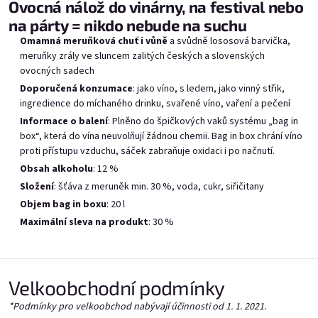
Mara Kuja v Bag in boxu
Provence v bag in boxu
Če
Ovocná nálož do vinárny, na festival nebo
20l
20l
na párty = nikdo nebude na suchu
Skladem
(7 pcs)
Omamná meruňková chuť i vůně
a svůdně lososová barvička,
Vyrobíme, doručíme do 7
Vy
prac. dnů
m
eruňky zrály ve sluncem zalitých českých a slovenských
ovocných sadech
Doporučená konzumace
: jako víno, s ledem, jako vinný střik,
ingredience do míchaného drinku, svařené víno, vaření a pečení
Add to cart
Add to cart
Informace o balení
: Plněno
do špičkových vaků systému „bag in
box“, která do vína neuvolňují žádnou chemii.
B
ag in box chrání víno
proti přístupu vzduchu,
sáček zabraňuje oxidaci i po načnutí.
Obsah alkoholu
: 12 %
Složení
: šťáva z meruněk min. 30 %, voda, cukr, siřičitany
Objem bag in boxu
: 20 l
List of products
Product sorting
Maximální sleva na produkt
: 30 %
Recommended
Bestsellers
Least expensive
Most expensive
Velkoobchodní podmínky
*Podmínky pro velkoobchod nabývají účinnosti od 1. 1. 2021.