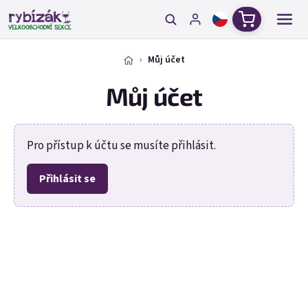
Přejít na obsah
Nákupní ko
Můj účet
Můj účet
Pro přístup k účtu se musíte přihlásit.
Přihlásit se
E-mail