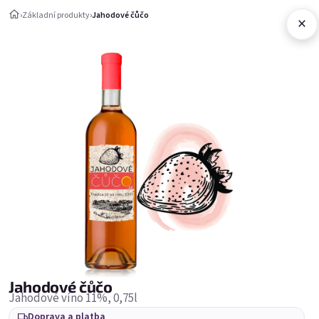
Přejít na obsah
›
Základní produkty
›
Jahodové čůčo
×
Nákupní ko
Základní produkty
Základní produkty
Nejprodávanější
Jahodové čůčo
Jahodové víno 11%, 0,75l
Doprava a platba