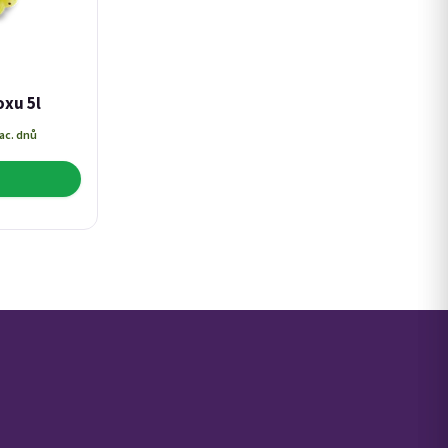
oxu 5l
ac. dnů