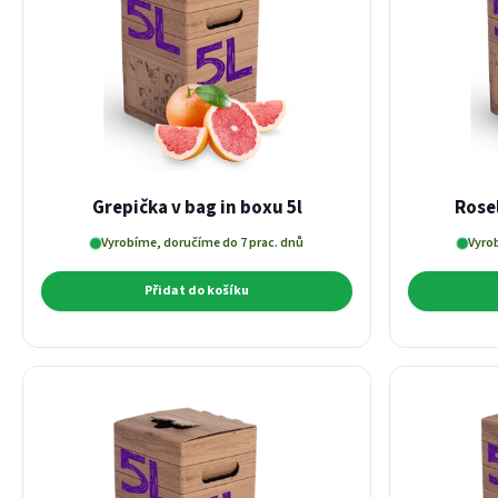
Grepička v bag in boxu 5l
Rosel
Vyrobíme, doručíme do 7 prac. dnů
Vyro
Přidat do košíku