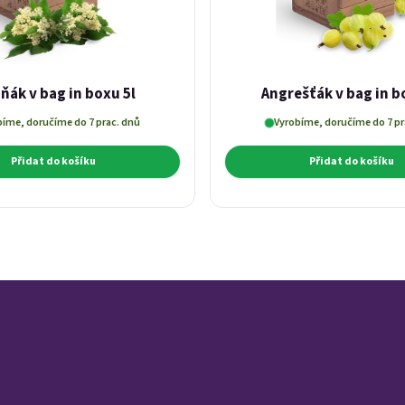
ňák v bag in boxu 5l
Angrešťák v bag in b
bíme, doručíme do 7 prac. dnů
Vyrobíme, doručíme do 7 pr
Přidat do košíku
Přidat do košíku