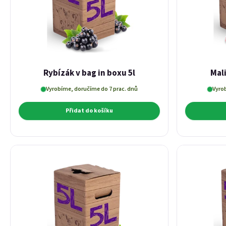
Rybízák v bag in boxu 5l
Mali
Vyrobíme, doručíme do 7 prac. dnů
Vyro
Přidat do košíku