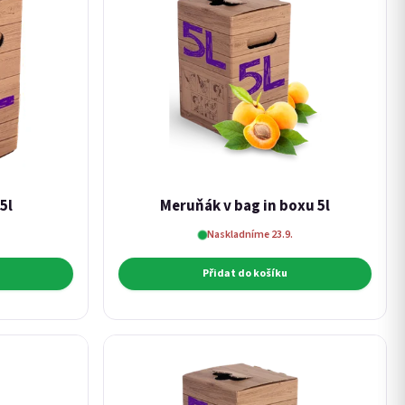
5l
Meruňák v bag in boxu 5l
Naskladníme 23.9.
Přidat do košíku