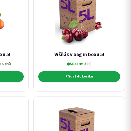
xu 5l
Višňák v bag in boxu 5l
ac. dnů
Skladem
(3 ks)
Přidat do košíku