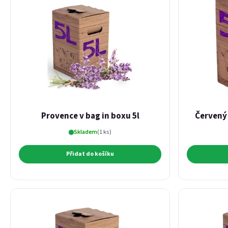
Provence v bag in boxu 5l
Červený 
Skladem
(1 ks)
Přidat do košíku