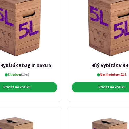
Rybízák v bag in boxu 5l
Bílý Rybízák v BB 
Skladem
(1 ks)
Naskladníme 21.3.
Přidat do košíku
Přidat do košíku