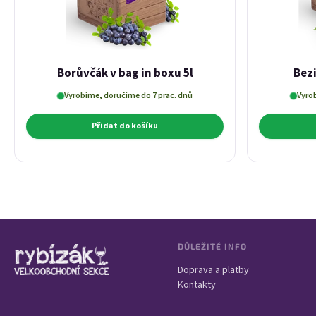
Borůvčák v bag in boxu 5l
Bezi
Vyrobíme, doručíme do 7 prac. dnů
Vyro
Přidat do košíku
Zápatí
DŮLEŽITÉ INFO
Doprava a platby
Kontakty