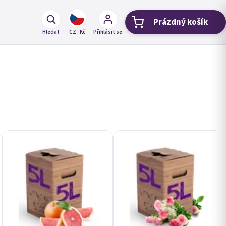
Prázdný košík
Nákupní koší
Hledat
CZ · Kč
Přihlásit se