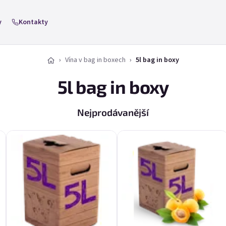
y
Kontakty
Vína v bag in boxech
5l bag in boxy
5l bag in boxy
Nejprodávanější