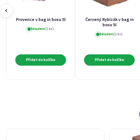
Provence v bag in boxu 5l
Červený Rybízák v bag in
boxu 5l
Skladem
(1 ks)
Skladem
(1 ks)
Přidat do košíku
Přidat do košíku
Výpis produktů
Řazení produktů