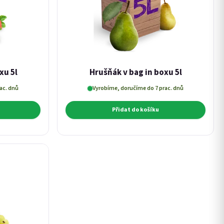
xu 5l
Hrušňák v bag in boxu 5l
ac. dnů
Vyrobíme, doručíme do 7 prac. dnů
Přidat do košíku