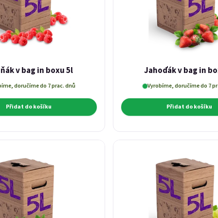
ňák v bag in boxu 5l
Jahoďák v bag in bo
bíme, doručíme do 7 prac. dnů
Vyrobíme, doručíme do 7 pr
Přidat do košíku
Přidat do košíku