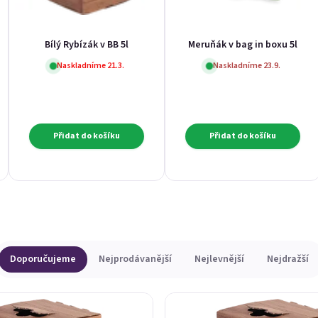
Bílý Rybízák v BB 5l
Meruňák v bag in boxu 5l
Naskladníme 21.3.
Naskladníme 23.9.
Přidat do košíku
Přidat do košíku
Doporučujeme
Nejprodávanější
Nejlevnější
Nejdražší