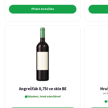
Přidat do košíku
Angrešťák 0,75l ve skle BE
Hruš
ze 
Skladem, hned odesíláme!