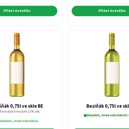
Přidat do košíku
Přidat do košíku
ňák 0,75l ve skle BE
Beziňák 0,75l ve sk
šťavnatých hrušek 11% alk.
Skladem, hned odesíláme!
(
Skladem, hned odesíláme