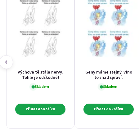
Výchova tě stála nervy.
Geny máme stejný. Víno
Tohle je odškodné!
to snad spraví.
Skladem
Skladem
Přidat do košíku
Přidat do košíku