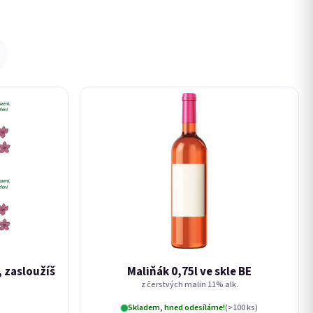
, zasloužíš
Maliňák 0,75l ve skle BE
z čerstvých malin 11% alk.
Skladem, hned odesíláme!
(>100 ks)