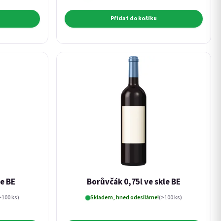
Přidat do košíku
le BE
Borůvčák 0,75l ve skle BE
>100 ks)
Skladem, hned odesíláme!
(>100 ks)