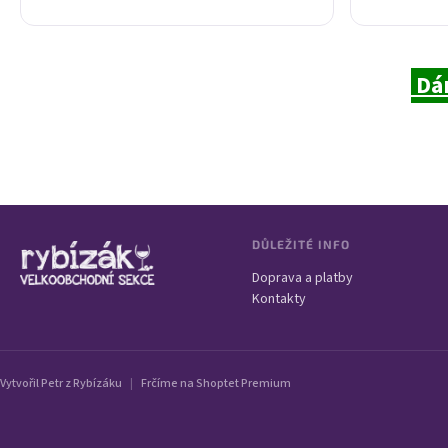
Dár
Zápatí
DŮLEŽITÉ INFO
Doprava a platby
Kontakty
Vytvořil Petr z Rybízáku
|
Frčíme na Shoptet Premium