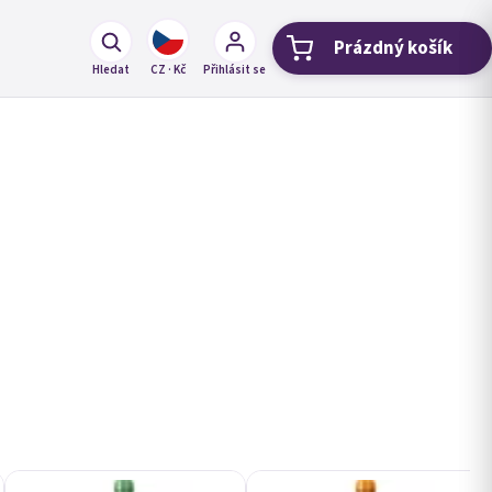
Prázdný košík
Nákupní koší
Hledat
CZ · Kč
Přihlásit se