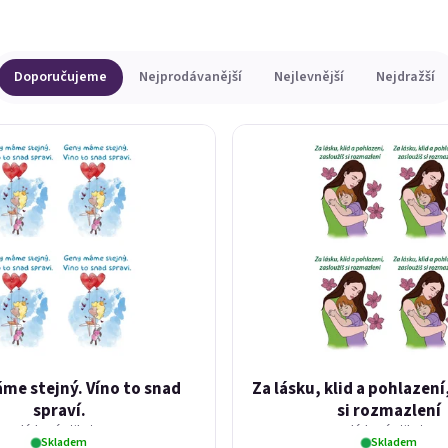
Doporučujeme
Nejprodávanější
Nejlevnější
Nejdražší
me stejný. Víno to snad
Za lásku, klid a pohlazení
spraví.
si rozmazlení
dárková etiketa
dárková etiketa
Skladem
Skladem