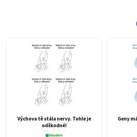
Výpis produktů
Řazení produktů
Výchova tě stála nervy. Tohle je
Geny má
odškodné!
dárková etiketa
Skladem