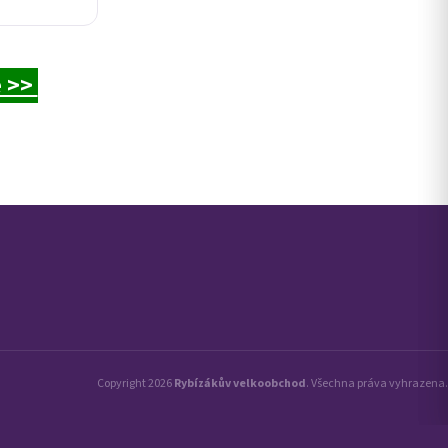
e >>
Copyright 2026
Rybízákův velkoobchod
. Všechna práva vyhrazena.