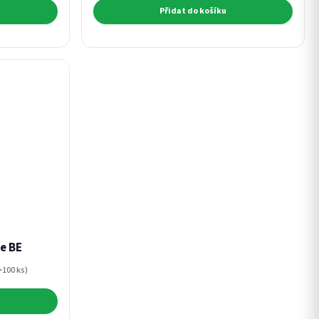
Přidat do košíku
le BE
>100 ks)