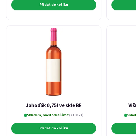
Přidat do košíku
Jahoďák 0,75l ve skle BE
Viš
Skladem, hned odesíláme!
(>100 ks)
Sklad
Přidat do košíku